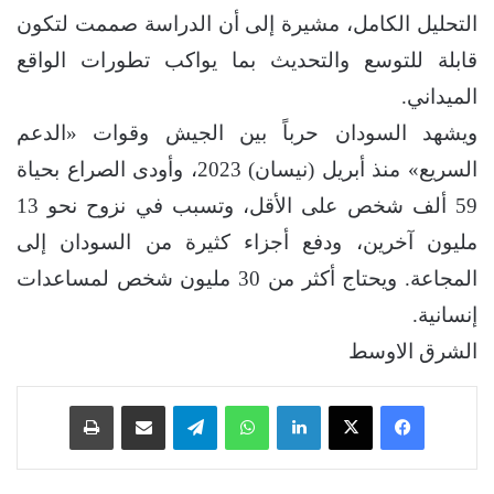
التحليل الكامل، مشيرة إلى أن الدراسة صممت لتكون
قابلة للتوسع والتحديث بما يواكب تطورات الواقع
الميداني.
ويشهد السودان حرباً بين الجيش وقوات «الدعم
السريع» منذ أبريل (نيسان) 2023، وأودى الصراع بحياة
59 ألف شخص على الأقل، وتسبب في نزوح نحو 13
مليون آخرين، ودفع أجزاء كثيرة من السودان إلى
المجاعة. ويحتاج أكثر من 30 مليون شخص لمساعدات
إنسانية.
الشرق الاوسط
فيسبوك
‫X
لينكدإن
واتساب
تيلقرام
مشاركة عبر البريد
طباعة