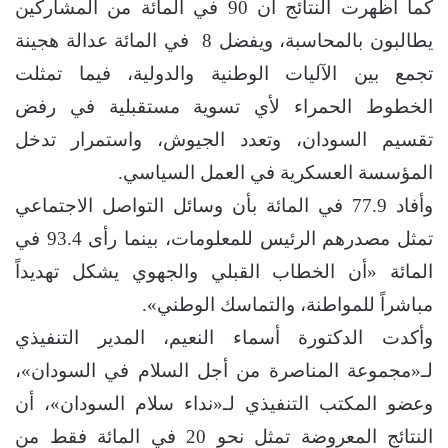
كما أظهرت النتائج أن 90 في المائة من المشاركين
يطالبون بالمحاسبة، ويفضل 8 ‏ في المائة عدالة هجينة
تجمع بين الآليات الوطنية والدولية، فيما تمثلت
الخطوط الحمراء لأي تسوية مستقبلية في رفض
تقسيم السودان، وتعدد الجيوش، واستمرار تدخل
المؤسسة العسكرية في العمل السياسي.
وأفاد 9.‏77 في المائة بأن وسائل التواصل الاجتماعي
تمثل مصدرهم الرئيس للمعلومات، بينما رأى 4.‏93 في
المائة «أن الخطاب القبلي والجهوي يشكل تهديداً
مباشراً للمواطنة، والتماسك الوطني».
وأكدت الدكتورة أسماء النعيم، المدير التنفيذي
لـ«مجموعة المناصرة من أجل السلام في السودان»،
وعضو المكتب التنفيذي لـ«نداء سلام السودان»، أن
النتائج المعروضة تمثل نحو 20 في المائة فقط من