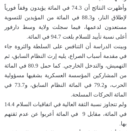
وأظهرت النتائج أن 3.‏74 في المائة يؤيدون وقفاً فورياً
لإطلاق النار، و3.‏88 في المائة من المؤيدين للتسوية
مستعدون لدعمها، فيما سجلت ولاية وسط دارفور
أعلى نسبة تأييد للسلام بلغت 7.‏94 في المائة.
وبينت الدراسة أن التنافس على السلطة والثروة جاء
في مقدمة أسباب الصراع، يليه إرث النظام السابق، ثم
التهميش، والتدخل الخارجي. كما حمل 9.‏80 في المائة
من المشاركين المؤسسة العسكرية بشقيها مسؤولية
الحرب، و2.‏79 في المائة النظام السابق، و7.‏73 في
المائة الحركات المسلحة.
ولم تتجاوز نسبة الثقة العالية في اتفاقيات السلام 4.‏14
في المائة، مقابل 9 ‏ في المائة أعربوا عن عدم ثقتهم
بها.