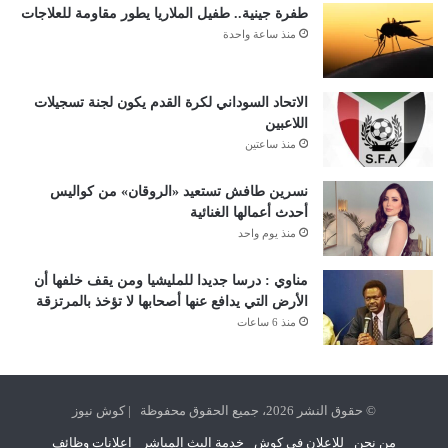
طفرة جينية.. طفيل الملاريا يطور مقاومة للعلاجات
منذ ساعة واحدة
الاتحاد السوداني لكرة القدم يكون لجنة تسجيلات
اللاعبين
منذ ساعتين
نسرين طافش تستعيد «الروقان» من كواليس
أحدث أعمالها الغنائية
منذ يوم واحد
مناوي : درسا جديدا للمليشيا ومن يقف خلفها أن
الأرض التي يدافع عنها أصحابها لا تؤخذ بالمرتزقة
منذ 6 ساعات
© حقوق النشر 2026، جميع الحقوق محفوظة | كوش نيوز
من نحن
للإعلان في كوش
خدمة البث المباشر
اعلانات وظائف