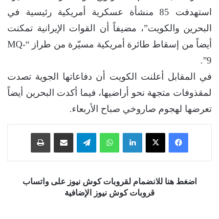
استهدفت 85 منشأة عسكرية أمريكية رئيسية في
البحرين والكويت”، مضيفاً أن القوات الإيرانية تمكنت
أيضاً من إسقاط طائرة أمريكية مسيّرة من طراز “MQ-
9”.
في المقابل أعلنت الكويت أن دفاعاتها الجوية تصدت
لمقذوفات متجهة نحو أراضيها، فيما أكدت البحرين أيضاً
تعرضها لهجوم صاروخي صباح الأربعاء.
فيسبوك
‫X
لينكدإن
واتساب
تيلقرام
مشاركة عبر البريد
طباعة
اضغط هنا للانضمام لقروبات كوش نيوز على واتساب
قروبات كوش نيوز الإضافية