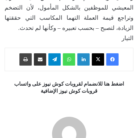
المعيشي للموظفين بالشكل المأمول، لأن التضخم
وتراجع قيمة العملة التهما المكاسب التي حققتها
الزيادة، لتصبح – بحسب تعبيره – وكأنها لم تحدث.
التيار
فيسبوك
‫X
لينكدإن
واتساب
تيلقرام
مشاركة عبر البريد
طباعة
اضغط هنا للانضمام لقروبات كوش نيوز على واتساب
قروبات كوش نيوز الإضافية