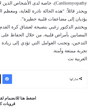
Cardiomyopathy)، خاصة لدى الأشخاص الذين لا يعلمون بإصابتهم بهذه الحالة.
ويحذر قائلاً: “هذه الحالة نادرة للغاية، ومعظم 
يؤديان إلى مضاعفات قلبية خطيرة”.
ويختتم الدكتور زغبي بنصيحة لعشاق كرة القدم، 
المصابين بأمراض قلبية، من خلال الحفاظ على الل
التدخين، وتجنب العوامل التي تؤدي إلى زياد
تجربة ممتعة وآمنة.
العربية نت
فيسبوك
شاركها
اضغط هنا للانضمام ل
قروبات كو