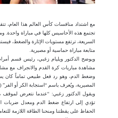
مع اشتداد منافسات كأس العالم هذا العام، تتقل
تجتمع هذه الأحاسيس كلها في مباراة واحدة. وم
السريعة، ترتفع مستويات الإثارة والضغط، فيست
متابعة مباراة حماسية أو مصيرية.
ويوضح الدكتور ويليام زغبي، رئيس قسم أمر
مشاهدة مباريات كرة القدم والانجراف مع مشاع
وضغط الدم، وهو رد فعل طبيعي تماماً كان ي
المصيرية، ويُعرف باسم “استجابة الكر أو الفر” (Fight or Flight).
ويقول الدكتور زغبي: “عندما نتعرض لموقف مر
تؤدي إلى ارتفاع ضغط الدم ومعدل ضربات القل
الحفاظ على يقظتنا ومنحنا الطاقة اللازمة للتعا