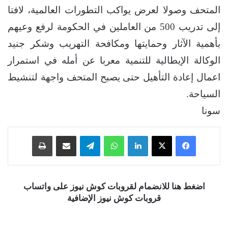
المتحف وصولا لعرض يواكب التطورات العالمية، لافتا
إلى تدريب 500 من العاملين في الحكومة لرفع وعيهم
بأهمية الآثار وحمايتها ومكافحة التهريب وشكر جنيد
الوكالة الإيطالية للتنمية معربا عن أمله في استمرار
اعمال إعادة التأهيل حتى يصبح المتحف واجهة لتنشيط
السياحة.
سونا
فيسبوك
‫X
لينكدإن
واتساب
تيلقرام
مشاركة عبر البريد
طباعة
اضغط هنا للانضمام لقروبات كوش نيوز على واتساب
قروبات كوش نيوز الإضافية