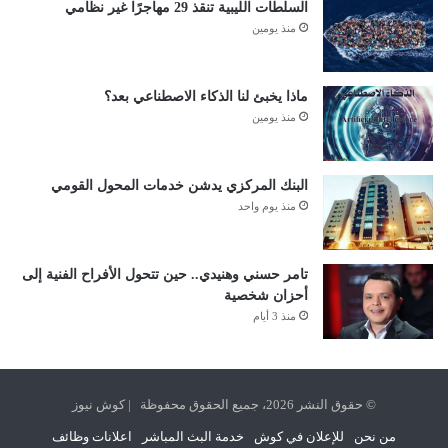
السلطات الليبية تنقذ 29 مهاجرًا غير نظامي
منذ يومين
ماذا يخبئ لنا الذكاء الاصطناعي بعد؟
منذ يومين
البنك المركزي يدشن خدمات المحول القومي
منذ يوم واحد
تامر حسني وهنيدي.. حين تتحول الأفراح الفنية إلى
أحزان شخصية
منذ 3 أيام
© حقوق النشر 2026، جميع الحقوق محفوظة | كوش نيوز
من نحن
للإعلان في كوش
خدمة البث المباشر
اعلانات وظائف