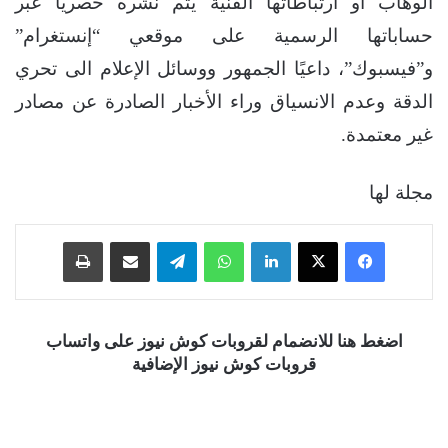
الوهاب أو ارتباطاتها الفنية يتم نشره حصريًا عبر
حساباتها الرسمية على موقعي “إنستغرام”
و”فيسبوك”، داعيًا الجمهور ووسائل الإعلام الى تحري
الدقة وعدم الانسياق وراء الأخبار الصادرة عن مصادر
غير معتمدة.
مجلة لها
فيسبوك
‫X
لينكدإن
واتساب
تيلقرام
مشاركة عبر البريد
طباعة
اضغط هنا للانضمام لقروبات كوش نيوز على واتساب
قروبات كوش نيوز الإضافية