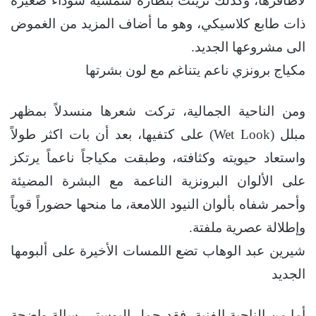
لأظافرها، وكذلك تزينت بنظارة شمسية سوداء صغيرة
ذات طابع كلاسيكي، وهو ما أضاف المزيد من الغموض
الى مشروعها الجديد.
مكياج برونزي ناعم يتناغم مع لون بشرتها
ومن الناحية الجمالية، تركت شعرها منسدلاً بمظهر
مبلل (Wet Look) على كتفيها، بعد أن بات اكثر طولاً
واستعاد حيويته وكثافته، وطبقت مكياجاً ناعماً يرتكز
على الألوان البرونزية الناعمة مع البشرة المضيئة
وأحمر شفاه بألوان النيود اللامعة، ما منحها حضوراً قوياً
وإطلالة عصرية ملفتة.
شيرين عبد الوهاب تضع اللمسات الأخيرة على ألبومها
الجديد
أما من الناحية الفنية، فقد حمل البوستر رسالة واضحة