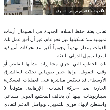
قوة لحفظ السلام في جنوب السودان
تعاني بعثة حفظ السلام الجديدة في الصومال أزمات
تمويلية منذ تشكيلها قبل نحو عام، غير أن أفق عمل تلك
القوات ينتظر تهديداً وجودياً أكبر مع تحركات أميركية
لمنع التمويل الدولي للبعثة.
تلك الخطوة التي تجري مشاورات بشأنها لتقليص أو
وقف التمويل، يراها خبير صومالي تحدّث لـ«الشرق
الأوسط»، قد تنعكس مباشرة على العمليات العسكرية
الجارية ضد «حركة الشباب» الإرهابية، متوقعاً 3
سيناريوهات، بينها أن يخالف المجتمع الدولي مساعي
واشنطن لإنهاء فوري للتمويل، ويواصل الدعم لتفادي