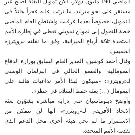
الماضي 190 مليون دولار، لكن تمويل البعثة أصبح غير
مستقر على نحو متزايد، ما ترتب عليه عجزاً هائلاً في
التمويل، خصوصاً بعدما عرقلت واشنطن العام الماضي
خطة للتحول إلى نموذج تمويلي تغطي في إطاره الأمم
المتحدة ثلاثة أرباع الميزانية، وفق ما نقلته «رويترز»
الخميس.
وقال أحمد كوشين، المدير العام السابق بوزارة الدفاع
الصومالية، والعضو الحالي في البرلمان الوطني
لـ«رويترز»: «سيكون لهذا الأمر تداعيات هائلة على
الصومال (…) بعثة حفظ السلام في خطر».
وأوضح دبلوماسيان على دراية مباشرة بشؤون بعثة
الاتحاد الأفريقي لـ«رويترز»، أنها لن تتمكن من
الاستمرار ما لم تحل هيئة أخرى محل الدعم الذي
تقدمه الأمم المتحدة.