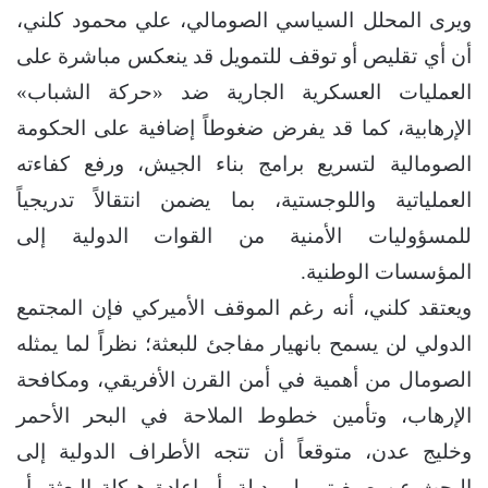
ويرى المحلل السياسي الصومالي، علي محمود كلني،
أن أي تقليص أو توقف للتمويل قد ينعكس مباشرة على
العمليات العسكرية الجارية ضد «حركة الشباب»
الإرهابية، كما قد يفرض ضغوطاً إضافية على الحكومة
الصومالية لتسريع برامج بناء الجيش، ورفع كفاءته
العملياتية واللوجستية، بما يضمن انتقالاً تدريجياً
للمسؤوليات الأمنية من القوات الدولية إلى
المؤسسات الوطنية.
ويعتقد كلني، أنه رغم الموقف الأميركي فإن المجتمع
الدولي لن يسمح بانهيار مفاجئ للبعثة؛ نظراً لما يمثله
الصومال من أهمية في أمن القرن الأفريقي، ومكافحة
الإرهاب، وتأمين خطوط الملاحة في البحر الأحمر
وخليج عدن، متوقعاً أن تتجه الأطراف الدولية إلى
البحث عن صيغ تمويل بديلة، أو إعادة هيكلة البعثة، أو