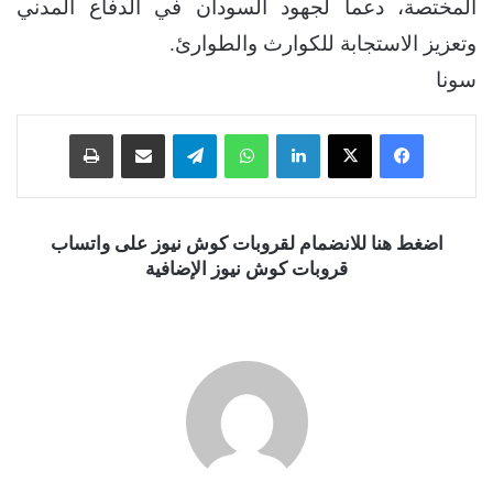
المختصة، دعماً لجهود السودان في الدفاع المدني
وتعزيز الاستجابة للكوارث والطوارئ.
سونا
فيسبوك
‫X
لينكدإن
واتساب
تيلقرام
مشاركة عبر البريد
طباعة
اضغط هنا للانضمام لقروبات كوش نيوز على واتساب
قروبات كوش نيوز الإضافية