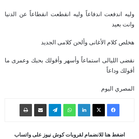
وليه اندفعت اندفاعاً وليه انقطعت انقطاعاً عن الدنيا
وانت بعيد
هخلص كلام الأغانى وألحن كلامى الجديد
نقضى الليالى استماعاً وأسهر وأقولك بحبك وعمرى ما
أقولك وداعاً
المصري اليوم
فيسبوك
‫X
لينكدإن
واتساب
تيلقرام
مشاركة عبر البريد
طباعة
اضغط هنا للانضمام لقروبات كوش نيوز على واتساب