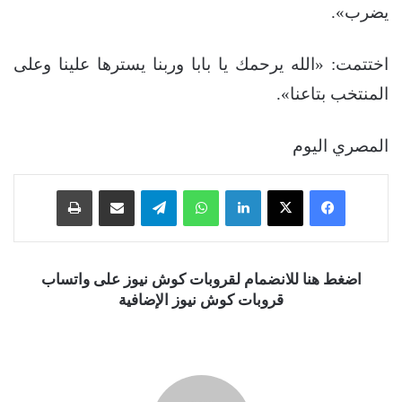
يضرب».
اختتمت: «الله يرحمك يا بابا وربنا يسترها علينا وعلى
المنتخب بتاعنا».
المصري اليوم
فيسبوك
‫X
لينكدإن
واتساب
تيلقرام
مشاركة عبر البريد
طباعة
اضغط هنا للانضمام لقروبات كوش نيوز على واتساب
قروبات كوش نيوز الإضافية