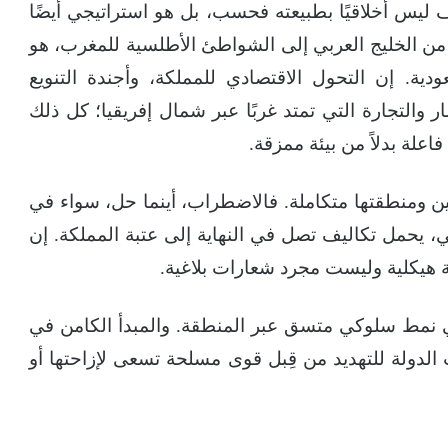
 ليس أخلاقيًا بطبيعته فحسب، بل هو استراتيجي أيضًا
ر، من الخليج العربي إلى الشواطئ الأطلسية للمغرب، هو
ية. إن التحول الاقتصادي للمملكة، وأجندة التنويع
ر والتجارة التي تمتد غربًا عبر شمال إفريقيا؛ كل ذلك
علة بدلاً من بيئة ممزقة.
ين ومنطقتها متكاملة. فالاضطراب، أينما حل، سواء في
بي، يحمل تكاليف تصل في النهاية إلى عتبة المملكة. إن
 هيكلية وليست مجرد شعارات بلاغية.
 نمط سلوكي متسق عبر المنطقة. والمبدأ الكامن في
دولة للتهديد من قِبل قوى مسلحة تسعى لإزاحتها أو