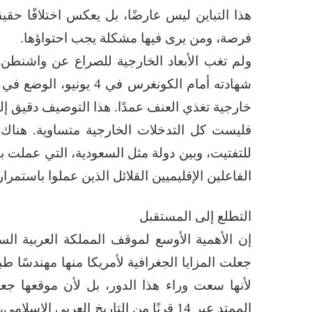
هذا التباين ليس عارضًا، بل يعكس اختلافًا حقيق
فرصة، ومن يرى فيها مشكلة يجب احتواؤها.
ولم تغب الأبعاد الخارجية للصراع عن واشنطن؛
شهادته أمام الكونغرس في
خارجية تغذي العنف عمدًا. هذا التوصيف دقيق إل
فليست كل التدخلات الخارجية متساوية. هناك
للتفتيت، وبين دولة مثل السعودية، التي عملت ب
الفاعلين الإقليميين القلائل الذين عملوا باستمرا
التطلع إلى المستقبل
إن الأهمية الأوسع لموقف المملكة العربية الس
جعلت المزايا الجغرافية لأمريكا منها مهندسًا طب
لأنها سعت وراء هذا الدور، بل لأن موقعها جعل
الممتد عبر 14 قرنًا من التاريخ العر