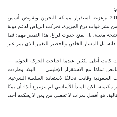
:
في البحرين: عندما هددت اضطرابات عام 2011 بزعزعة استقرار مملكة البحرين وتقويض أسس
 من نشر قوات درع الجزيرة، تحركت الرياض لدعم دولة
نتيجة معينة، بل لمنع حدوث فراغ. هذا التمييز مهم؛ فما
اته، بل المسار الخاص والخطير للتغيير الذي يمر عبر
 كانت أعلى بكثير. عندما اجتاحت الحركة الحوثية —
ض تمامًا مع الاستقرار الإقليمي — البلاد وطردت
 السعودية وقادت تحالفًا لاستعادة السلطة الشرعية.
مكتملة، لكن المبدأ الأساسي لم يتزعزع أبدًا: أن يمنًا
لية، هو أفضل بمرات لا تحصى من يمن لا يحكمه أحد،