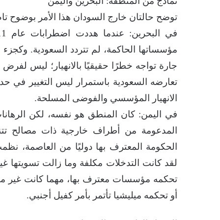
نماذج من المنطقة: البحرين واليمن
توضح حالتان خارج السودان هذا الأمر بوضوح تام
مؤسساتها الحاكمة، لم تتردد السعودية. وكجزء
جارة تواجه خطرًا حقيقيًا بالانهيار؛ ليس لفرض 
تعارضه السعودية باستمرار ليس التغيير في حد ذ
الانهيار المؤسسي والفوضى المسلحة.
في اليمن: كان المنطق هو نفسه، لكن الرهانات
المدعومة من أطراف خارجية ذات مصالح تتناق
الحكومة المعترف بها دوليًا من العاصمة، نظمت
لقد كانت التدخلات مكلفة وما زالت تسويتها غير 
تحكمه مؤسسات معترف بها، مهما كانت غير مثا
أو تحكمه ميليشيا تأتمر بأمر كفيل أجنبي.