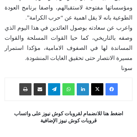
ومؤسساتها مفتوحة لاستقبالهم، واصفا برنامج العودة
الطوعية بانه لا يقل اهمية عن “حرب الكرامة”.
واعرب عن سعادته بوصول العائدين في هذا اليوم الذي
وصفه بالتاريخي، كما حيا القوات المسلحة والقوات
المساندة لها في الصفوف الامامية، مؤكدا استمرار
مسيرة الانتصار حتى تحقيق الغايات المنشودة.
سونا
فيسبوك
‫X
لينكدإن
واتساب
تيلقرام
مشاركة عبر البريد
طباعة
اضغط هنا للانضمام لقروبات كوش نيوز على واتساب
قروبات كوش نيوز الإضافية