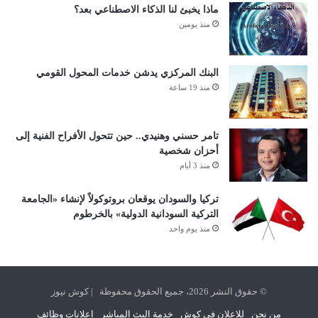
ماذا يخبئ لنا الذكاء الاصطناعي بعد؟
منذ يومين
البنك المركزي يدشن خدمات المحول القومي
منذ 19 ساعة
تامر حسني وهنيدي.. حين تتحول الأفراح الفنية إلى
أحزان شخصية
منذ 3 أيام
تركيا والسودان يوقعان بروتوكولاً لإنشاء «الجامعة
التركية السودانية الدولية» بالخرطوم
منذ يوم واحد
© حقوق النشر 2026، جميع الحقوق محفوظة | كوش نيوز
من نحن
للإعلان في كوش
خدمة البث المباشر
اعلانات وظائف