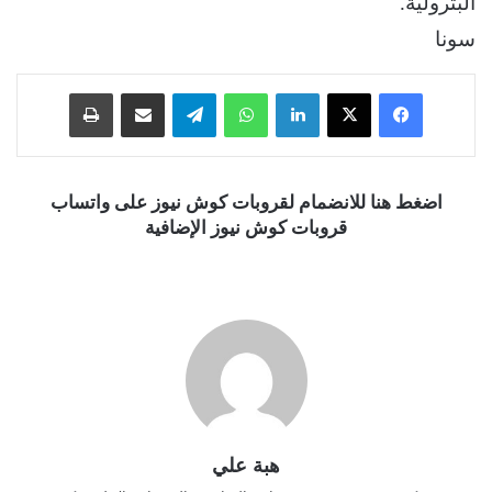
البترولية.
سونا
فيسبوك
‫X
لينكدإن
واتساب
تيلقرام
مشاركة عبر البريد
طباعة
اضغط هنا للانضمام لقروبات كوش نيوز على واتساب
قروبات كوش نيوز الإضافية
هبة علي