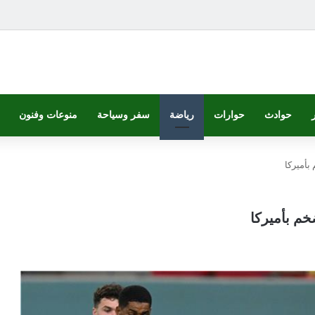
حوادث
حوارات
رياضة
سفر وسياحة
منوعات وفنون
بأميركا
م بأميركا