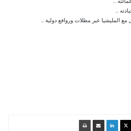
مالته ..
دته ..
مع المليشيا عبر مظلات وروافع دولية ..
‫X
لينكدإن
مشاركة عبر البريد
طباعة