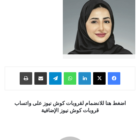
فيسبوك
‫X
لينكدإن
واتساب
تيلقرام
مشاركة عبر البريد
طباعة
اضغط هنا للانضمام لقروبات كوش نيوز على واتساب
قروبات كوش نيوز الإضافية