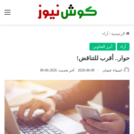
الق
الرئيسية
/
آراء
آراء
أبرز العناوين
حوار.. أقرب للتناقض!
اسماء عثمان
2026-06-09
آخر تحديث: 2026-06-09