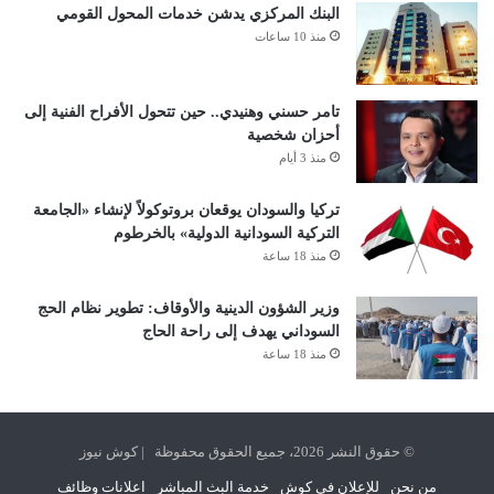
البنك المركزي يدشن خدمات المحول القومي
منذ 10 ساعات
تامر حسني وهنيدي.. حين تتحول الأفراح الفنية إلى
أحزان شخصية
منذ 3 أيام
تركيا والسودان يوقعان بروتوكولاً لإنشاء «الجامعة
التركية السودانية الدولية» بالخرطوم
منذ 18 ساعة
وزير الشؤون الدينية والأوقاف: تطوير نظام الحج
السوداني يهدف إلى راحة الحاج
منذ 18 ساعة
© حقوق النشر 2026، جميع الحقوق محفوظة | كوش نيوز
من نحن
للإعلان في كوش
خدمة البث المباشر
اعلانات وظائف