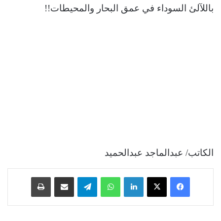
باللآلئ السوداء في عمق البحار والمحيطات!!
الكاتب/ عبدالماجد عبدالحميد
فيسبوك
‫X
لينكدإن
واتساب
تيلقرام
مشاركة عبر البريد
طباعة