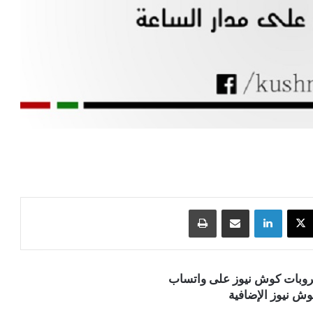
‫X
لينكدإن
مشاركة عبر البريد
طباعة
قروبات كوش نيوز على واتساب
ش نيوز الإضافية