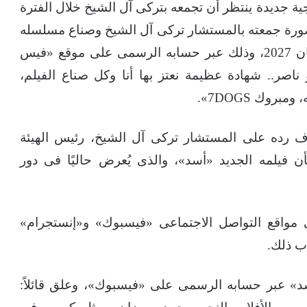
ة جديدة ينتظر أن تجمعه بتركى آل الشيخ خلال الفترة
رة جمعته بالمستشار تركى آل الشيخ وصناع مسلسله
الجديد، المقرر عرضه ضمن موسم دراما رمضان 2027، وذلك عبر حسابه الرسمى على موقع «فيس
بو ناصر.. شهادة عظيمة نعتز بها أنا وكل صناع الفيلم،
روك 7DOGS».
 رده على المستشار تركى آل الشيخ، رئيس الهيئة
شأن فيلمه الجديد «أسد»، والذى يُعرض حاليًا فى دور
واقع التواصل الاجتماعى «فيسبوك» و«إنستجرام»
ب ذلك.
د» عبر حسابه الرسمى على «فيسبوك»، وعلق قائلاً: