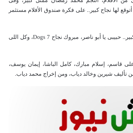
 من الأفلام، النجم محمد رمضان ممثل كبير، وفى
قع لها نجاح كبير.. على فكرة صندوق الأفلام مستثمر
ورد محمد رمضان حينها قائلاً: «حبيبى وأخويا الكبير.. حبيبى يا أبو ناصر، مبروك نجاح 7 Dogs، وكل اللى
ى قاسم، إسلام مبارك، كامل الباشا، إيمان يوسف،
 تأليف شيرين وخالد دياب، ومن إخراج محمد دياب.