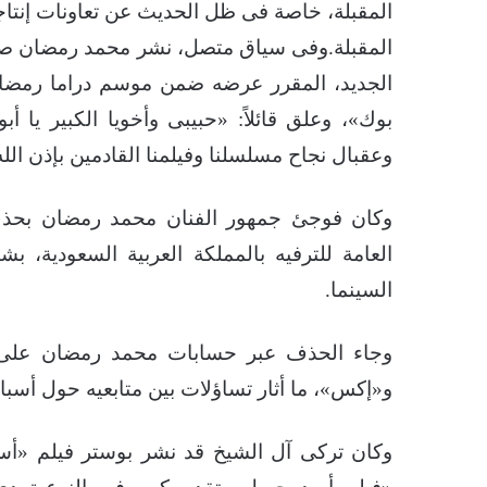
المقبلة، خاصة فى ظل الحديث عن تعاونات إنتاجي
المقبلة.وفى سياق متصل، نشر محمد رمضان صو
بوك»، وعلق قائلاً: «حبيبى وأخويا الكبير يا أ
وعقبال نجاح مسلسلنا وفيلمنا القادمين بإذن الله، ومب
وكان فوجئ جمهور الفنان محمد رمضان بحذف
العامة للترفيه بالمملكة العربية السعودية، ب
السينما.
وجاء الحذف عبر حسابات محمد رمضان على م
و«إكس»، ما أثار تساؤلات بين متابعيه حول أسبا
وكان تركى آل الشيخ قد نشر بوستر فيلم «أس