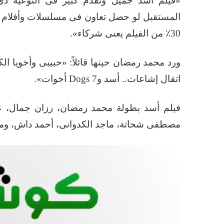
«فيلم أسد جميل وتقدم كبير فى النوعية دى
المستقبل لو حصل تعاون فى مسلسلات وأفلام أتو
30٪؜ من الفيلم يعنى شركاء».
اتقال إشاعات.. أسد و7 Dogs أخوات».
فيلم أسد بطولة محمد رمضان، رزان جمال، عل
مصطفى شحاتة، ماجد الكدوانى، أحمد داش، ومن