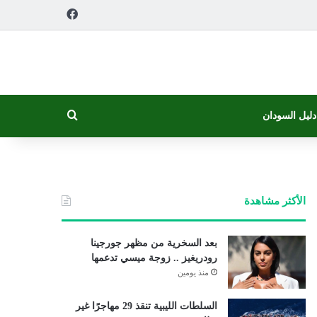
فيسبوك
بحث عن
دليل السودان
الأكثر مشاهدة
بعد السخرية من مظهر جورجينا
رودريغيز .. زوجة ميسي تدعمها
منذ يومين
السلطات الليبية تنقذ 29 مهاجرًا غير