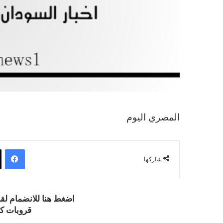
المصري اليوم
فيسبوك
شاركها
اضغط هنا للانضمام ل
قروبات كو