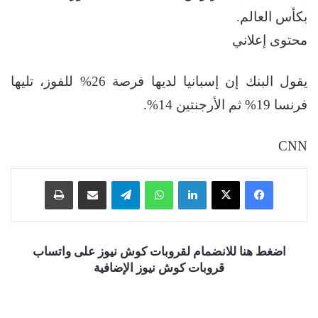
بكأس العالم.
محتوى إعلاني
يقول البنك إن إسبانيا لديها فرصة 26% للفوز، تليها
فرنسا 19% ثم الأرجنتين 14%.
CNN
فيسبوك
‫X
لينكدإن
واتساب
تيلقرام
مشاركة عبر البريد
طباعة
اضغط هنا للانضمام لقروبات كوش نيوز على واتساب
قروبات كوش نيوز الإضافية