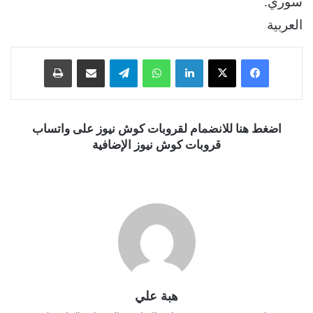
سوري.
العربية
فيسبوك
‫X
لينكدإن
واتساب
تيلقرام
مشاركة عبر البريد
طباعة
اضغط هنا للانضمام لقروبات كوش نيوز على واتساب
قروبات كوش نيوز الإضافية
هبة علي