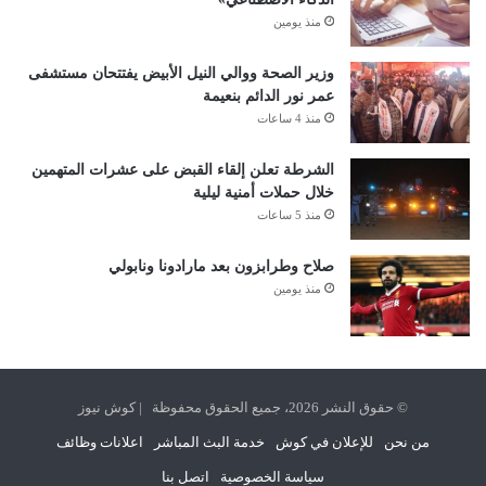
منذ يومين
وزير الصحة ووالي النيل الأبيض يفتتحان مستشفى
عمر نور الدائم بنعيمة
منذ 4 ساعات
الشرطة تعلن إلقاء القبض على عشرات المتهمين
خلال حملات أمنية ليلية
منذ 5 ساعات
صلاح وطرابزون بعد مارادونا ونابولي
منذ يومين
© حقوق النشر 2026، جميع الحقوق محفوظة | كوش نيوز
من نحن
للإعلان في كوش
خدمة البث المباشر
اعلانات وظائف
سياسة الخصوصية
اتصل بنا