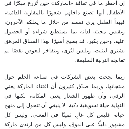
إن أخطر ما في ثقافة «الماركة» حين تُزرع مبكرًا في
الأطفال أنها تصنع داخلهم شعورًا بالمقارنة الدائمة،
فيبدأ الطفل يرى نفسه من خلال ما يملكه الآخرون،
ويقيس محبته لذاته بما يستطيع شراءه أو الحصول
عليه. وحين يكبر، قد يصبح أسيرًا لهذا السباق المرهق
يشتري ليثبت، ويلبس ليُرى، ويتفاخر ليعوض نقصًا لم
تعالجه التربية السليمة.
ربما نجحت بعض الشركات في صناعة الحلم حول
منتجاتها، وربما صدّق كثيرون أن اقتناء الماركة يعني
الرقي، وأن ظهور الشعار يعني المكانة، لكنها في
النهاية حيلة تسويقية ذكية، لا ينبغي أن تتحول إلى منهج
حياة، فليس كل غالٍ ثمينًا في المعنى، وليس كل
مشهور دليلًا على الذوق، وليس كل من ارتدى ماركة