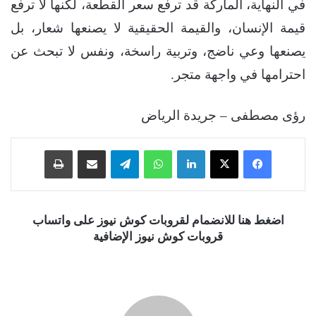
في النهاية، الماركة قد ترفع سعر القطعة، لكنها لا ترفع
قيمة الإنسان، والقيمة الحقيقية لا يصنعها شعار، بل
يصنعها وعي ناضج، وتربية راسخة، ونفس لا تبحث عن
احترامها في واجهة متجر.
رؤى مصطفى – جريدة الرياض
فيسبوك
‫X
لينكدإن
واتساب
تيلقرام
مشاركة عبر البريد
طباعة
اضغط هنا للانضمام لقروبات كوش نيوز على واتساب
قروبات كوش نيوز الإضافية