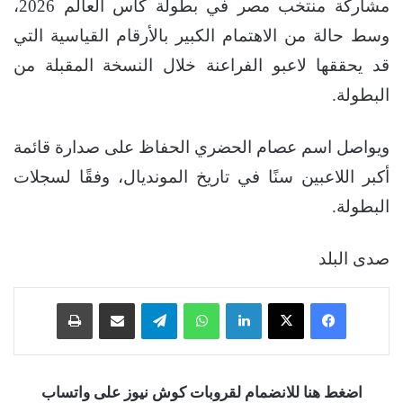
مشاركة منتخب مصر في بطولة كأس العالم 2026،
وسط حالة من الاهتمام الكبير بالأرقام القياسية التي
قد يحققها لاعبو الفراعنة خلال النسخة المقبلة من
البطولة.
ويواصل اسم عصام الحضري الحفاظ على صدارة قائمة
أكبر اللاعبين سنًا في تاريخ المونديال، وفقًا لسجلات
البطولة.
صدى البلد
فيسبوك
‫X
لينكدإن
واتساب
تيلقرام
مشاركة عبر البريد
طباعة
اضغط هنا للانضمام لقروبات كوش نيوز على واتساب