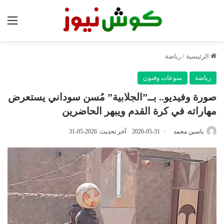
الق
الرئيسية
/
رياضة
رياضة
منوعات وفنون
صورة وفيديو.. بــ”الجلابية” مُسن سوداني يستعرض
مهاراته في كرة القدم ويبهر الحاضرين
ياسين محمد
2026-05-31
آخر تحديث: 2026-05-31