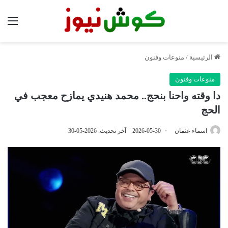
الق
الرئيسية
/
منوعات وفنون
منوعات وفنون
دا وقته واحنا بنحج.. محمد هنيدي يمازح معجب في
الحج
اسماء عثمان
2026-05-30
آخر تحديث: 2026-05-30