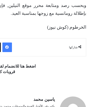
وبحسب رصد ومتابعة محرر موقع النيلين, فإن ا
بإطلالة رومانسية مع زوجها بمناسبة العيد.
الخرطوم (كوش نيوز)
فيسبوك
شاركها
اضغط هنا للانضمام ل
قروبات كو
ياسين محمد
يكتب في الأخبار الفنية والمنوعات، ويتميز بت