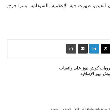
لفيديو ظهرت فيه الإعلامية, السودانية, يسرا فرح,
‫X
لينكدإن
مشاركة عبر البريد
طباعة
قروبات كوش نيوز على واتساب
ش نيوز الإضافية
قديم تغطية شاملة للأحداث الثقافية والترفيهية.