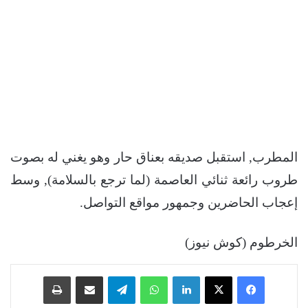
المطرب, استقبل صديقه بعناق حار وهو يغني له بصوت
طروب رائعة ثنائي العاصمة (لما ترجع بالسلامة), وسط
إعجاب الحاضرين وجمهور مواقع التواصل.
الخرطوم (كوش نيوز)
فيسبوك
‫X
لينكدإن
واتساب
تيلقرام
مشاركة عبر البريد
طباعة