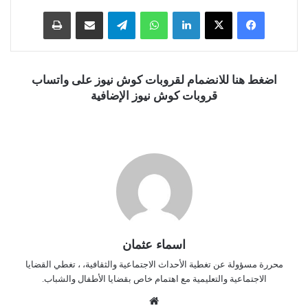
فيسبوك
‫X
لينكدإن
واتساب
تيلقرام
مشاركة عبر البريد
طباعة
اضغط هنا للانضمام لقروبات كوش نيوز على واتساب
قروبات كوش نيوز الإضافية
اسماء عثمان
محررة مسؤولة عن تغطية الأحداث الاجتماعية والثقافية، ، تغطي القضايا
الاجتماعية والتعليمية مع اهتمام خاص بقضايا الأطفال والشباب.
موق