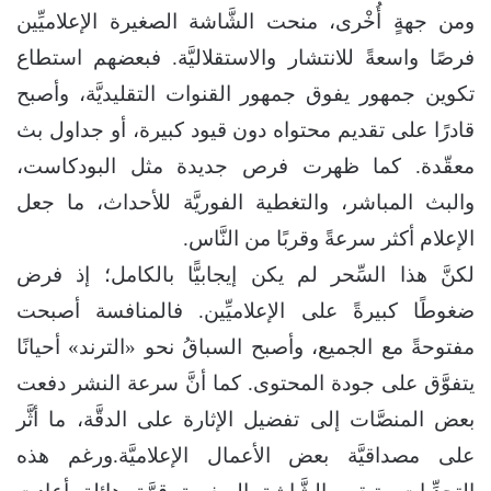
ومن جهةٍ أُخْرى، منحت الشَّاشة الصغيرة الإعلاميِّين
فرصًا واسعةً للانتشار والاستقلاليَّة. فبعضهم استطاع
تكوين جمهور يفوق جمهور القنوات التقليديَّة، وأصبح
قادرًا على تقديم محتواه دون قيود كبيرة، أو جداول بث
معقّدة. كما ظهرت فرص جديدة مثل البودكاست،
والبث المباشر، والتغطية الفوريَّة للأحداث، ما جعل
الإعلام أكثر سرعةً وقربًا من النَّاس.
لكنَّ هذا السِّحر لم يكن إيجابيًّا بالكامل؛ إذ فرض
ضغوطًا كبيرةً على الإعلاميِّين. فالمنافسة أصبحت
مفتوحةً مع الجميع، وأصبح السباقُ نحو «الترند» أحيانًا
يتفوَّق على جودة المحتوى. كما أنَّ سرعة النشر دفعت
بعض المنصَّات إلى تفضيل الإثارة على الدقَّة، ما أثَّر
على مصداقيَّة بعض الأعمال الإعلاميَّة.ورغم هذه