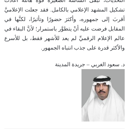
التحدِّيات، تبقى الشَّاشة الصغيرة قوَّة هائلة أعادت
تشكيل المشهد الإعلامي بالكامل. فقد جعلت الإعلاميَّ
أقربَ إلى جمهوره، وأكثرَ حضورًا وتأثيرًا، لكنَّها في
المقابل فرضت عليه أنْ يتطوَّر باستمرار؛ لأنَّ البقاء في
عالم الإعلام الرقميِّ لم يعد للأشهر فقط، بل للأسرع
والأكثر قدرة على جذب انتباه الجمهور.
د. سعود الغربي – جريدة المدينة