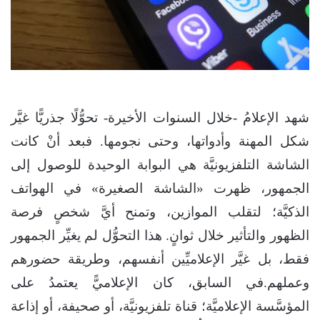
شهد الإعلامُ -خلال السنوات الأخيرة- تحوُّلًا جذريًّا غيَّر
شكل المهنة وأدواتها، وحتى نجومها. فبعد أنْ كانت
الشاشة التلفزيونيَّة هي البوابة الوحيدة للوصول إلى
الجمهور، ظهرت «الشاشة الصغيرة» في الهواتف
الذكيَّة؛ لتقلب الموازين، وتمنح أيَّ شخصٍ فرصة
الظهور والتأثير خلال ثوانٍ. هذا التحوُّل لم يغيِّر الجمهور
فقط، بل غيَّر الإعلاميِّين أنفسهم، وطريقة حضورهم
وعملهم.في السابق، كان الإعلاميًّ يعتمدُ على
المؤسَّسة الإعلاميَّة؛ قناة تلفزيونيَّة، أو صحيفة، أو إذاعة