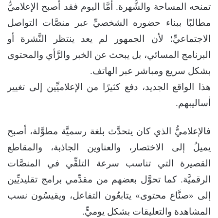
تمنحه المساحة والشُّهرة. أمَّا اليوم فقد أصبح الإعلاميُّ
مطالبًا ببناء حضوره الشخصيِّ عبر منصَّات التواصل
الاجتماعيِّ؛ لأن الجمهور لم يعد ينتظر النَّشرة أو
البرنامج المسائي، بل يبحث عن الخبر والرَّأي والمحتوى
بشكل سريع ومباشر عبر الهاتف.
هذا الواقع الجديد، دفع كثيرًا من الإعلاميِّين إلى تغيير
أساليبهم.
فالإعلاميُّ الذي كان يتحدَّث بلغة رسميَّة مطوَّلة، أصبح
يميلُ إلى الاختصار، والعناوين الجاذبة، والمقاطع
القصيرة التي تناسب سرعة التلقِّي في المنصَّات
الرقميَّة. كما تحوَّل بعضهم من مقدِّمي برامج تقليديِّين
إلى «صنَّاع محتوى» يتابعُون التفاعل، ويقيسُون نسب
المشاهدة والتعليقات بشكل يوميٍّ.