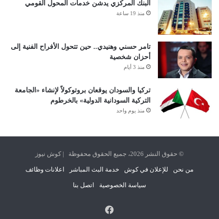
البنك المركزي يدشن خدمات المحول القومي
منذ 19 ساعة
تامر حسني وهنيدي.. حين تتحول الأفراح الفنية إلى
أحزان شخصية
منذ 3 أيام
تركيا والسودان يوقعان بروتوكولاً لإنشاء «الجامعة
التركية السودانية الدولية» بالخرطوم
منذ يوم واحد
© حقوق النشر 2026، جميع الحقوق محفوظة | كوش نيوز
من نحن
للإعلان في كوش
خدمة البث المباشر
اعلانات وظائف
سياسة الخصوصية
اتصل بنا
فيسبوك