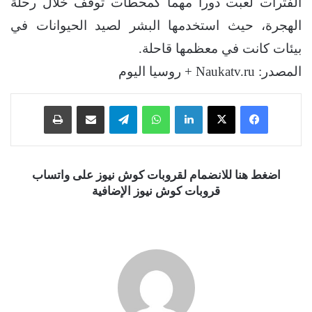
الفترات لعبت دورا مهما كمحطات توقف خلال رحلة
الهجرة، حيث استخدمها البشر لصيد الحيوانات في
بيئات كانت في معظمها قاحلة.
المصدر: Naukatv.ru + روسيا اليوم
فيسبوك
‫X
لينكدإن
واتساب
تيلقرام
مشاركة عبر البريد
طباعة
اضغط هنا للانضمام لقروبات كوش نيوز على واتساب
قروبات كوش نيوز الإضافية