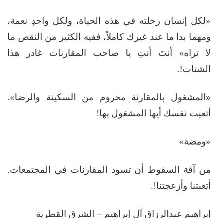
«لكل إنسان رحلته في هذه الحياة، ولكل واحدٍ نعمة،
ومهما بدا ما عند غيرك كاملاً، ففيه الكثير من النقص ما
لا تراه» أنتَ أنتِ يا صاحب المقارنات غادر هذا
الشتات!.
«المشغول بالمقارنة محروم من السكينة والرضا».
أتعبت نفسك أيها المشغول بها!
«ومضة»
من آفة السقوط أن تسود المقارنات في المجتمعات.
أتعبتنا وأزعجتنا!.
إبراهيم عبدالرزاق آل إبراهيم – الشرق القطرية