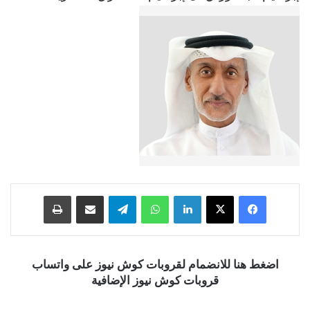
فيسبوك
‫X
لينكدإن
واتساب
تيلقرام
مشاركة عبر البريد
طباعة
اضغط هنا للانضمام لقروبات كوش نيوز على واتساب
قروبات كوش نيوز الإضافية