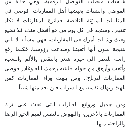
شاشات منصات التواصل الرقمية، وهي حالة من
الفوضى والشتات يعيشها أهل المقارنات، فوضى في
المثاليات الملوّنة الناقصة، فدائرة المقارنات لا تكاد
تنتهي، وستجد في كل يوم من هو أفضل منك، فلا تضيع
وقتك وشتات أمرك في المقارنات، فهي مسألة لا تأتي
بنتيجة سوى أنها أتعبتنا وصدعت رؤوسنا، فكلما رفع
رأسه للنظر إلى غيره شعر بالنقص والألم والتعب،
وأتعب وأرهق من حوله. فانتبه رحمك الله وغادر فوضى
المقارنات لترتاح!. ومن يلهث وراء المقارنات كمن
يلهث ويهلك نفسه مع السراب فلن يجد منها شيئاً.
ومن جميل وروائع العبارات التي تحث على ترك
المقارنات بالآخرين، والنهوض بالنفس لقيم الخير الرضا
والراحة، منها:-