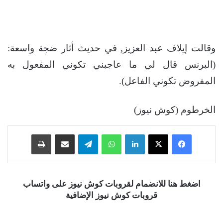
وقالت إيلاف عبد العزيز, في حديث أثار ضجة واسعة:
(البرنس قال لي ما عاجبني تكوني المفعول به
المفروض تكوني الفاعل).
الخرطوم (كوش نيوز)
فيسبوك
‫X
لينكدإن
واتساب
تيلقرام
مشاركة عبر البريد
طباعة
اضغط هنا للانضمام لقروبات كوش نيوز على واتساب
قروبات كوش نيوز الإضافية