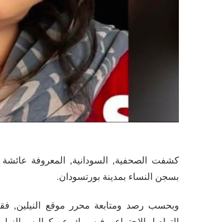
كشفت الصحفية, السودانية, المعروفة عائشة 
بسجن النساء بمدينة بورتسودان.
وبحسب رصد ومتابعة محرر موقع النيلين, فق
التواصل الاجتماعي فيسبوك, عن كواليس الزيارة