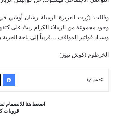
وقالت: (زٌرت العزيزة الزميلة رشان أوشي في
وجود مجموعة من الزملاء الكِرام ربتّ على كتفه
وسداد فواتير المواقف …قريباً إلى باحة الحرية باذ
الخرطوم (كوش نيوز)
فيسبوك
شاركها
اضغط هنا للانضمام ل
قروبات كو