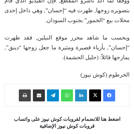
ووفقاً لما أكد ناشرو المقطع, فإن الفيديو الذي قام
بتصويره زوجها, ظهرت فيه “إحسان”, وهي داخل إحدى
محلات بيع “الخمور” بجنوب السودان.
وبحسب ما شاهد محرر موقع النيلين, فقد ظهرت
“إحسان”, بأزياء قصيرة ومثيرة ما جعل زوجها “دينق”,
يمازحها قائلاً: (حليل الحشمة).
الخرطوم (كوش نيوز)
فيسبوك
‫X
لينكدإن
واتساب
تيلقرام
مشاركة عبر البريد
طباعة
اضغط هنا للانضمام لقروبات كوش نيوز على واتساب
قروبات كوش نيوز الإضافية