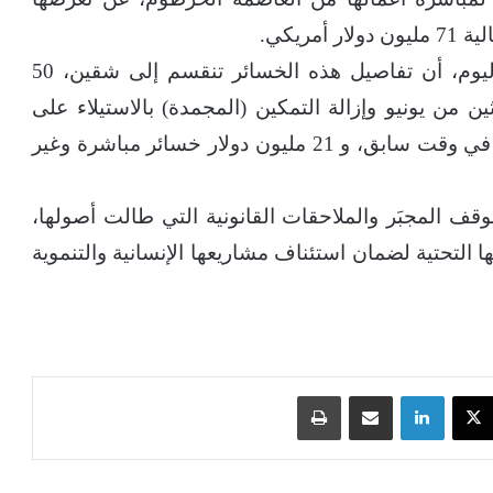
ريكي.
وأوضحت المنظمة في مؤتمر صحفي عقدته اليوم، أن تفاصيل هذه الخسائر تنقسم إلى شقين، 50
ين من يونيو وإزالة التمكين (المجمدة) بالاستيلاء على
مقدرات المنظمة ومقارها الاستثمارية والإدارية في وقت سابق، و 21 مليون دولار خسائر مباشرة وغير
ف المجبَر والملاحقات القانونية التي طالت أصولها،
يتها التحتية لضمان استئناف مشاريعها الإنسانية والتنموية
‫X
لينكدإن
مشاركة عبر البريد
طباعة