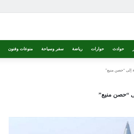
حوادث
حوارات
رياضة
سفر وسياحة
منوعات وفنون
ية إلى “حصن منيع”
لى “حصن منيع”