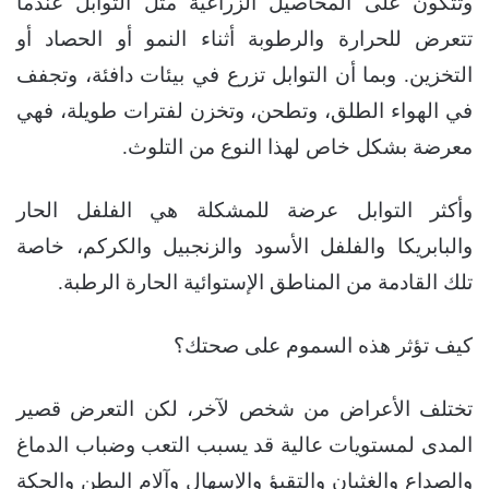
وتتكون على المحاصيل الزراعية مثل التوابل عندما
تتعرض للحرارة والرطوبة أثناء النمو أو الحصاد أو
التخزين. وبما أن التوابل تزرع في بيئات دافئة، وتجفف
في الهواء الطلق، وتطحن، وتخزن لفترات طويلة، فهي
معرضة بشكل خاص لهذا النوع من التلوث.
وأكثر التوابل عرضة للمشكلة هي الفلفل الحار
والبابريكا والفلفل الأسود والزنجبيل والكركم، خاصة
تلك القادمة من المناطق الإستوائية الحارة الرطبة.
كيف تؤثر هذه السموم على صحتك؟
تختلف الأعراض من شخص لآخر، لكن التعرض قصير
المدى لمستويات عالية قد يسبب التعب وضباب الدماغ
والصداع والغثيان والتقيؤ والإسهال وآلام البطن والحكة