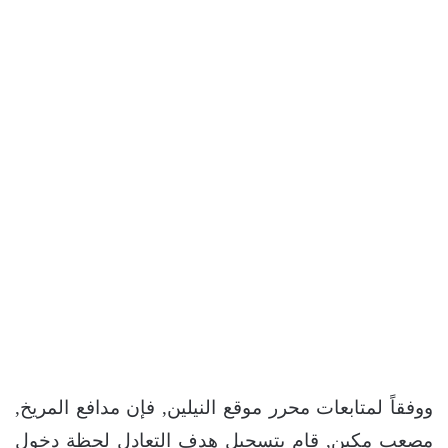
ووفقاً لمتابعات محرر موقع النيلين, فإن مدافع المريخ,
مصعب مكين, قام بتسجيل هدف التعادل لحظة دخول