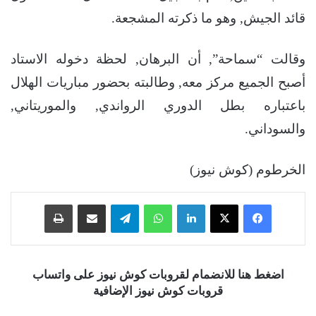
قائد الجيش, وهو ما ذكرته المشجعة.
وقالت “سماحة”, أن البرهان, لحظة دخوله الاستاد
أصبح الجميع مركز معه, وطالبته بحضور مباريات الهلال
باعتباره بطل الدوري الرواندي, والموريتاني,
والسوداني.
الخرطوم (كوش نيوز)
فيسبوك
‫X
لينكدإن
واتساب
تيلقرام
مشاركة عبر البريد
طباعة
اضغط هنا للانضمام لقروبات كوش نيوز على واتساب
قروبات كوش نيوز الإضافية