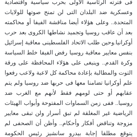
فى فترته الرئاسية الاولى بحرب سياسية واقتصادية
وعسكرية ضد البلدان التى لن تمنح صوتها للولايات
المتحدة.. وعلى هؤلاء أيضا مناقشة الفيفا أو محاكمته
بعد أن عاقب روسيا وتجميد نشاطها الكروى بعد حرب
أوكرانيا.وحين طلب الاتحاد الفلسطينى معاقبة إسرائيل
بنفس معايير معاقبة روسيا رفض الفيفا خلط السياسة
وكرة القدم.. وينبغى على هؤلاء المحافظة على ورقة
التوت والمطالبة بإعادة محاكمة كل لاعبة ولاعب رفعوا
علم أوكرانيا تضامنا معها فى حربها ضد روسيا ولم يتم
عقابهم أو حتى لومهم فقط لأنهم مع الغرب ضد
روسيا.. ففى زمن السماوات المفتوحة وأبواب الهيئات
الرياضية غير المغلقة لم تبق أسرار ولن تبقى معايير
مزوجة وتناقض أفكار وأحكام.. وأظن أن الصحفى لم
يتوقع مطلقا إجابة بيدرو سانشيز رئيس الحكومة