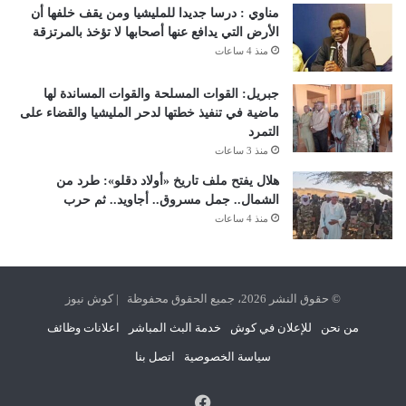
مناوي : درسا جديدا للمليشيا ومن يقف خلفها أن
الأرض التي يدافع عنها أصحابها لا تؤخذ بالمرتزقة
منذ 4 ساعات
جبريل: القوات المسلحة والقوات المساندة لها
ماضية في تنفيذ خطتها لدحر المليشيا والقضاء على
التمرد
منذ 3 ساعات
هلال يفتح ملف تاريخ «أولاد دقلو»: طرد من
الشمال.. جمل مسروق.. أجاويد.. ثم حرب
منذ 4 ساعات
© حقوق النشر 2026، جميع الحقوق محفوظة | كوش نيوز
من نحن
للإعلان في كوش
خدمة البث المباشر
اعلانات وظائف
سياسة الخصوصية
اتصل بنا
فيسبوك