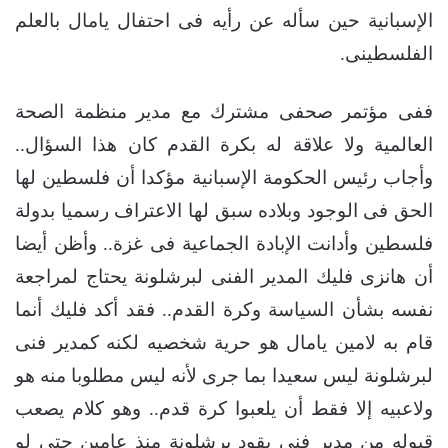
الإسبانية حين سأله عن رأيه فى احتفال يامال بالعلم
الفلسطينى.
ففى مؤتمر صحفى مشترك مع مدير منظمة الصحة
العالمية ولا علاقة له بكرة القدم كان هذا السؤال..
وأجاب رئيس الحكومة الإسبانية مؤكدا أن فلسطين لها
الحق فى الوجود وبلاده سبق لها الاعتراف رسميا بدولة
فلسطين وأدانت الإبادة الجماعية فى غزة.. وأظن أيضا
أن هانزى فليك المدير الفنى لبرشلونة يحتاج لمراجعة
نفسه بشأن السياسة وكرة القدم.. فقد أكد فليك أنما
قام به لامين يامال هو حرية شخصيه لكنه كمدير فنى
لبرشلونة ليس سعيدا بما جرى لأنه ليس مطلوبا منه هو
ولاعبيه إلا فقط أن يلعبوا كرة قدم.. وهو كلام يصعب
قبوله من مدير فنى يقود برشلونة منذ عامين حتى لو