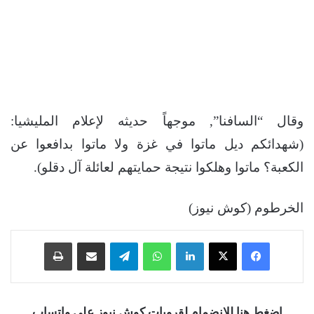
وقال “السافنا”, موجهاً حديثه لإعلام المليشيا:
(شهدائكم ديل ماتوا في غزة ولا ماتوا بدافعوا عن
الكعبة؟ ماتوا وهلكوا نتيجة حمايتهم لعائلة آل دقلو).
الخرطوم (كوش نيوز)
فيسبوك
‫X
لينكدإن
واتساب
تيلقرام
مشاركة عبر البريد
طباعة
اضغط هنا للانضمام لقروبات كوش نيوز على واتساب