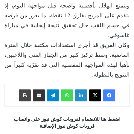
ويتمتع الهلال بأفضلية واضحة قبل مواجهة اليوم، إذ
يتقدم على المريخ بفارق 12 نقطة، ما يعزز من فرصه
في حسم اللقب حال تحقيق نتيجة إيجابية في مباراة
غاسوقي.
وكان الفريق قد أجرى استعدادات مكثفة خلال الفترة
الماضية، وسط تركيز كبير من الجهاز الفني واللاعبين،
تأهباً لهذه المواجهة المفصلية التي قد تقرّبه كثيراً من
التتويج بالبطولة.
فيسبوك
‫X
لينكدإن
واتساب
تيلقرام
مشاركة عبر البريد
طباعة
اضغط هنا للانضمام لقروبات كوش نيوز على واتساب
قروبات كوش نيوز الإضافية