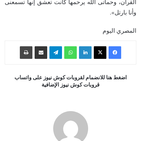
القرآن، وحماتى الله يرحمها كانت تعشق إنها تسمعنى
وأنا بارتل».
المصري اليوم
فيسبوك
‫X
لينكدإن
واتساب
تيلقرام
مشاركة عبر البريد
طباعة
اضغط هنا للانضمام لقروبات كوش نيوز على واتساب
قروبات كوش نيوز الإضافية