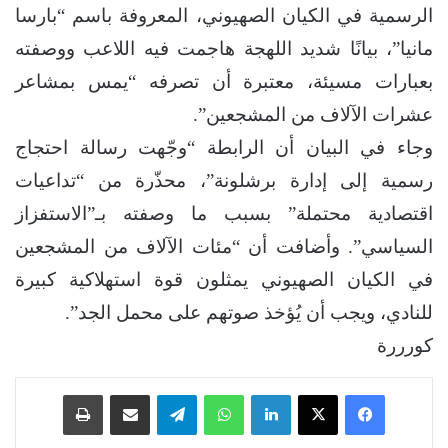
الرسمية في الكيان الصهيوني، المعروفة باسم “بارسا
مانيا”، بيانًا شديد اللهجة هاجمت فيه اللاعب ووصفته
بعبارات مسيئة، معتبرة أن تصرفه “يمس بمشاعر
عشرات الآلاف من المشجعين”.
وجاء في البيان أن الرابطة “وجّهت رسالة احتجاج
رسمية إلى إدارة برشلونة”، محذّرة من “تداعيات
اقتصادية محتملة” بسبب ما وصفته بـ”الاستفزاز
السياسي”. وأضافت أن “مئات الآلاف من المشجعين
في الكيان الصهيوني يمثلون قوة استهلاكية كبيرة
للنادي، ويجب أن يُؤخذ صوتهم على محمل الجد”.
كورررة
فيسبوك
‫X
لينكدإن
واتساب
تيلقرام
مشاركة عبر البريد
طباعة