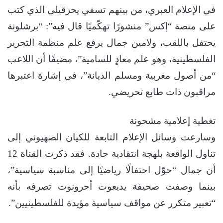
في الإعلام العبري، من بينهم تسفي يحزقيلي الذي كتب
على منصة “إكس” منشورًا تهكّميًا قال فيه”: “برشلونة
يحتفل باللقب، ولامين جمال يرفع علم منظمة التحرير
الفلسطينية، وهو علم معادٍ للسامية”، مضيفًا أن اللاعب
“من أصول مغربية ومسلم الديانة”، في إشارة اعتبرها
مراقبون ذات طابع تحريضي.
تغطية إعلامية مشحونة
وسارعت وسائل الإعلام التابعة للكيان الصهيوني إلى
تناول الواقعة بلهجة انتقادية حادة. فقد ذكرت القناة 12
أن جمال “حوّل احتفالًا رياضيًا إلى مناسبة سياسية”،
بينما وصفت صحيفة يديعوت أحرونوت تصرفه بأنه
“تعبير متكرر عن مواقف سياسية مؤيدة للفلسطينيين”.