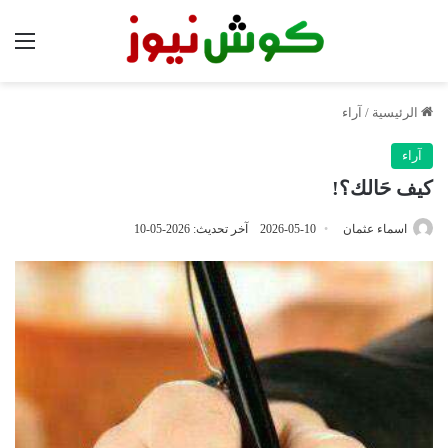
الق
الرئيسية
/
آراء
آراء
كيف حَالك؟!
اسماء عثمان
2026-05-10
آخر تحديث: 2026-05-10