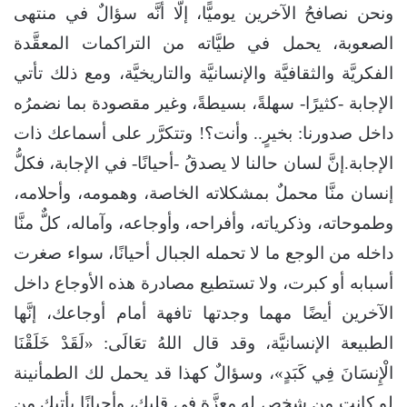
ونحن نصافحُ الآخرين يوميًّا، إلَّا أنَّه سؤالٌ في منتهى
الصعوبة، يحمل في طيَّاته من التراكمات المعقَّدة
الفكريَّة والثقافيَّة والإنسانيَّة والتاريخيَّة، ومع ذلك تأتي
الإجابة -كثيرًا- سهلةً، بسيطةً، وغير مقصودة بما نضمرُه
داخل صدورنا: بخيرٍ.. وأنت؟! وتتكرَّر على أسماعك ذات
الإجابة.إنَّ لسان حالنا لا يصدقُ -أحيانًا- في الإجابة، فكلُّ
إنسان منَّا محملٌ بمشكلاته الخاصة، وهمومه، وأحلامه،
وطموحاته، وذكرياته، وأفراحه، وأوجاعه، وآماله، كلٌّ منَّا
داخله من الوجع ما لا تحمله الجبال أحيانًا، سواء صغرت
أسبابه أو كبرت، ولا تستطيع مصادرة هذه الأوجاع داخل
الآخرين أيضًا مهما وجدتها تافهة أمام أوجاعك، إنَّها
الطبيعة الإنسانيَّة، وقد قال اللهُ تعَالَى: «لَقَدْ خَلَقْنَا
الْإِنسَانَ فِي كَبَدٍ»، وسؤالٌ كهذا قد يحمل لك الطمأنينة
لو كانت من شخص له معزَّة في قلبك، وأحيانًا يأتيك من