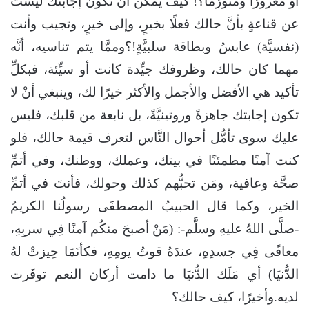
أو مغرورًا ومتورِّمًا؟! كيف يمكن أنْ تكون إجابتك ليست
عن قناعةٍ بأنَّ حالك فعلًا بخيرٍ، وإلى خيرٍ، وتجيب وأنت
(نفسيَّة) عابسٌ وبطاقة سلبيَّةٍ!؟وممَّا يتم تناسيه، أنَّه
مهما كان حالك، وظروفك جيِّدة كانت أو سيِّئة، فبكلِّ
تأكيد هي الأفضل والأجمل والأكثر خيرًا لك، وينبغي أنْ لا
تكون إجابتك جاهزةً وروتينيَّةً، بل نابعة من قلبك، فليس
عليك سوى تأمُّل أحوال النَّاس لتعرف قيمة حالك، فلو
كنت آمنًا مطمئنًا في بيتك، وعملك، ووطنك، وفي أتمِّ
صحَّة وعافية، ومَن تحبُّهم كذلك وحولك، فأنتَ في أتمِّ
الخير، وكما قال الحبيبُ المصطفَى رسولُنا الكريمُ
-صلَّى اللهُ عليهِ وسلَّم-: (مَنْ أصبحَ منكُم آمنًا فِي سربِهِ،
معافًى فِي جسدِهِ، عندَهُ قوتُ يومِهِ، فكأنَمَا حِيزتْ لهُ
الدُّنيَا) أي مَلَك الدُّنيَا ما دامت أركان النعم توفَرت
لديه.وأخيرًا، كيف حالك؟