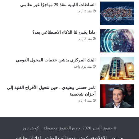
السلطات الليبية تنقذ 29 مهاجرًا غير نظامي
منذ 3 أيام
ماذا يخبئ لنا الذكاء الاصطناعي بعد؟
منذ 3 أيام
البنك المركزي يدشن خدمات المحول القومي
منذ يوم واحد
تامر حسني وهنيدي.. حين تتحول الأفراح الفنية إلى
أحزان شخصية
منذ 4 أيام
© حقوق النشر 2026، جميع الحقوق محفوظة | كوش نيوز
من نحن
للإعلان في كوش
خدمة البث المباشر
اعلانات وظائف