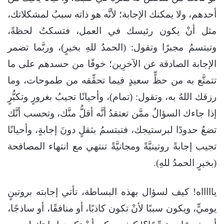
أحدهم، ولا يمكنك الإجابة؛ لأنَّه هو ذاته سببٌ لمشكلاتك،
مثل أنْ يكون رئيسك في العمل، فتسكتُ لحظةً،
وتبتسمُ مجبرًا وتقول: (الحمدُ للهِ بخيرٍ)، وربَّما تضمر
الإجابة الصادقة عن الآخرِين؛ خوفًا من حسدهم على ما
تتمتَّع به من حظٍّ سعيدٍ فيما تحقِّقه من طموحات، وما
رزقك اللهُ به، وتقول: (تمام)، وأحيانًا تجيبُ بغرورٍ وتكبُّرٍ
إذا جاءك السؤالُ ممَّن تعتقدُ أنَّه أقلُّ منَّك، وتحسب أنَّك
تضعُ حدودًا لبرستيجك، فتبتسمُ بثقلٍ دونَ إجابةٍ، وأحيانًا
تجيب إجابةً روتينيَّةً ومجانيَّةً تنتهي مع انتهاء المصافحة
(بخيرٍ الحمدُ للهِ).
ياااااه! كيف لسؤال بهذه البساطة، تأتي إجابته بروتينٍ
يوميٍّ، ويكون سببًا لأنْ تكون كاذبًا، أو منافقًا، أو ساذجًا،