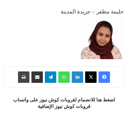
حليمة مظفر – جريدة المدينة
فيسبوك
‫X
لينكدإن
واتساب
تيلقرام
مشاركة عبر البريد
طباعة
اضغط هنا للانضمام لقروبات كوش نيوز على واتساب
قروبات كوش نيوز الإضافية