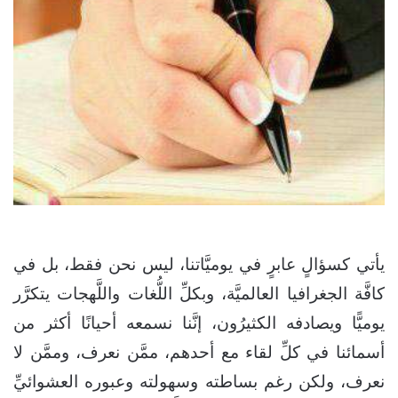
يأتي كسؤالٍ عابرٍ في يوميَّاتنا، ليس نحن فقط، بل في
كافَّة الجغرافيا العالميَّة، وبكلِّ اللُّغات واللَّهجات يتكرَّر
يوميًّا ويصادفه الكثيرُون، إنَّنا نسمعه أحيانًا أكثر من
أسمائنا في كلِّ لقاء مع أحدهم، ممَّن نعرف، وممَّن لا
نعرف، ولكن رغم بساطته وسهولته وعبوره العشوائيِّ