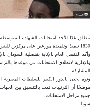
تعبيرية
1830 تلميذًا وتلميذة موزعين على مركزين للبنين والبنات، مجهزين بكامل الاحتياجات التعليمية والصحية.
وأكد القنصل العام بالإنابة بقنصلية السودان بال
والإدارية لانطلاق الامتحانات في موعدها بالتزا
المشاركة.
ونوه يحيى بالدور الكبير للسلطات المصرية ا
موضحًا أن الترتيبات تمت بالتنسيق بين الجهات ال
جميع مراحل الامتحانات.
سونا