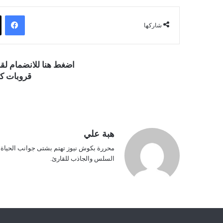
فيسبوك
شاركها
اضغط هنا للانضمام ل
قروبات كو
هبة علي
محررة بكوش نيوز تهتم بشتى جوانب الحياة ف
السلس والجاذب للقارئ.