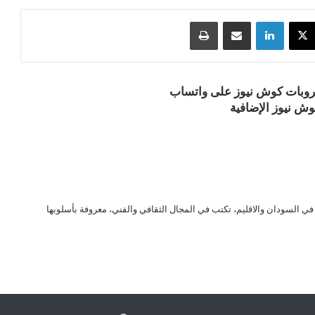
‫X
لينكدإن
مشاركة عبر البريد
طباعة
قروبات كوش نيوز على واتساب
ش نيوز الإضافية
ي السودان والاقليم، تكتب في المجال الثقافي والفني، معروفة بأسلوبها