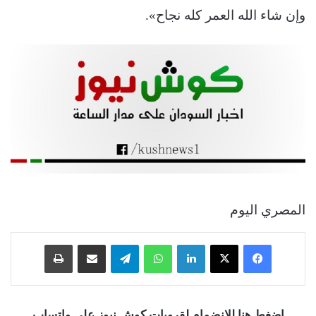
وإن شاء الله العمر كله نجاح».
المصري اليوم
فيسبوك
‫X
لينكدإن
واتساب
تيلقرام
مشاركة عبر البريد
طباعة
اضغط هنا للانضمام لقروبات كوش نيوز على واتساب