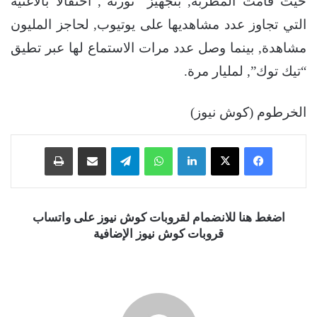
حيث قامت المطربة, بتجهيز “تورتة”, احتفالاً بالأغنية
التي تجاوز عدد مشاهديها على يوتيوب, لحاجز المليون
مشاهدة, بينما وصل عدد مرات الاستماع لها عبر تطيق
“تيك توك”, لمليار مرة.
الخرطوم (كوش نيوز)
فيسبوك
‫X
لينكدإن
واتساب
تيلقرام
مشاركة عبر البريد
طباعة
اضغط هنا للانضمام لقروبات كوش نيوز على واتساب
قروبات كوش نيوز الإضافية