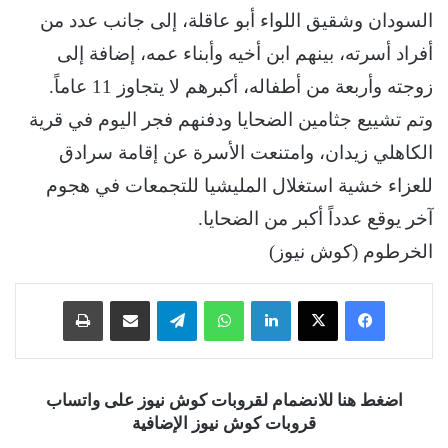
السودان وشقيق اللواء أبو عاقلة، إلى جانب عدد من
أفراد أسرته، بينهم ابن أخيه وأبناء عمه، إضافة إلى
زوجته وأربعة من أطفاله، أكبرهم لا يتجاوز 11 عاماً.
وتم تشييع جثامين الضحايا ودفنهم فجر اليوم في قرية
الكاهلي زيدان، وامتنعت الأسرة عن إقامة سرادق
للعزاء خشية استغلال المليشيا للتجمعات في هجوم
آخر يوقع عدداً أكبر من الضحايا.
الخرطوم (كوش نيوز)
فيسبوك
‫X
لينكدإن
واتساب
تيلقرام
مشاركة عبر البريد
طباعة
اضغط هنا للانضمام لقروبات كوش نيوز على واتساب
قروبات كوش نيوز الإضافية