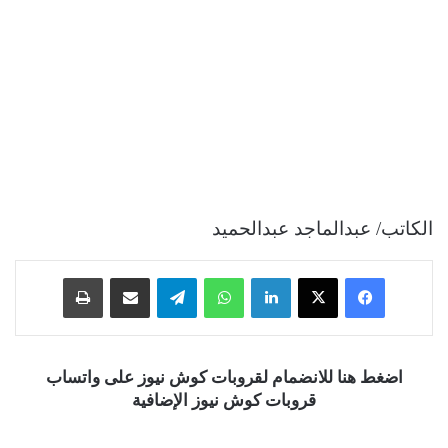
الكاتب/ عبدالماجد عبدالحميد
فيسبوك
‫X
لينكدإن
واتساب
تيلقرام
مشاركة عبر البريد
طباعة
اضغط هنا للانضمام لقروبات كوش نيوز على واتساب
قروبات كوش نيوز الإضافية