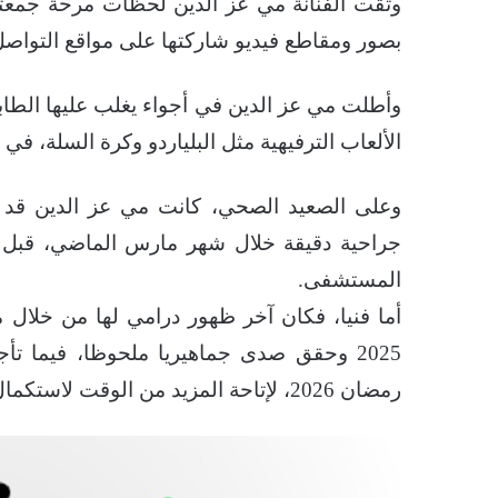
وثقت الفنانة مي عز الدين لحظات مرحة جمعته
بصور ومقاطع فيديو شاركتها على مواقع التواصل 
وأطلت مي عز الدين في أجواء يغلب عليها الط
الألعاب الترفيهية مثل البلياردو وكرة السلة، في
وعلى الصعيد الصحي، كانت مي عز الدين قد
جراحية دقيقة خلال شهر مارس الماضي، قبل أ
المستشفى.
أما فنيا، فكان آخر ظهور درامي لها من خل
2025 وحقق صدى جماهيريا ملحوظا، فيما
رمضان 2026، لإتاحة المزيد من الوقت لاستكمال تحضيراته.