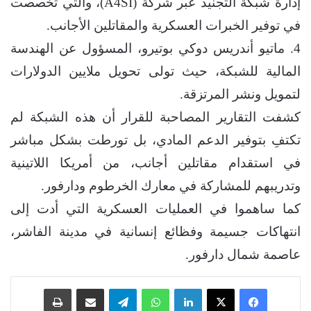
إدارة شبكة التجنيد عبر شركة (A4SI)، والتي تخصصت
في توفير الخبرات العسكرية والمقاتلين الأجانب.
4. ماتيو أندريس دوكي بوتيرو، المسؤول عن الهندسة
المالية للشبكة، حيث تولى تحويل ملايين الدولارات
لتمويل ونشر المرتزقة.
كشفت التقارير المصاحبة للقرار أن هذه الشبكة لم
تكتفِ بتوفير الدعم المادي، بل تورطت بشكل مباشر
في استقدام مقاتلين أجانب، من أمريكا اللاتينية
وتدريبهم للمشاركة في معارك الخرطوم ودارفور.
كما ساهموا في العمليات العسكرية التي أدت إلى
انتهاكات جسيمة وفظائع إنسانية في مدينة الفاشر،
عاصمة شمال دارفور.
فيسبوك
‫X
لينكدإن
واتساب
تيلقرام
مشاركة عبر البريد
طباعة